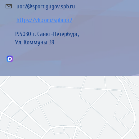
uor2@sport.gugov.spb.ru
https://vk.com/spbuor2
195030 г. Санкт-Петербург,
л. Коммуны 39
У